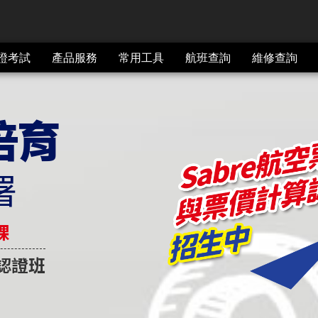
證考試
產品服務
常用工具
航班查詢
維修查詢
培育
署
課
算認證班