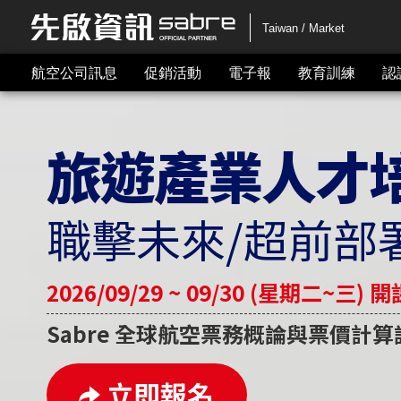
Taiwan / Market
航空公司訊息
促銷活動
電子報
教育訓練
認
旅遊產業人才
職擊未來/超前部
2026/09/29 ~ 09/30 (星期二~三) 開
Sabre 全球航空票務概論與票價計
立即報名