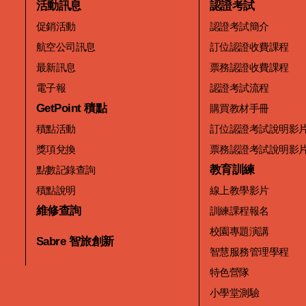
活動訊息
認證考試
促銷活動
認證考試簡介
航空公司訊息
訂位認證收費課程
最新訊息
票務認證收費課程
電子報
認證考試流程
GetPoint 積點
購買教材手冊
積點活動
訂位認證考試說明影
獎項兌換
票務認證考試說明影
教育訓練
點數記錄查詢
積點說明
線上教學影片
維修查詢
訓練課程報名
校園專題演講
Sabre 智旅創新
智慧服務管理學程
特色營隊
小學堂測驗