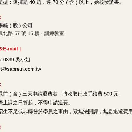
型：選擇題 40 題，達 70 分 ( 含 ) 以上，始核發證書。
：
 ( 股 ) 公司
路 57 號 15 樓 - 訓練教室
E-mail：
510399 吳小姐
rt@sabretn.com.tw
：
前 ( 含 ) 三天申請退費者，將收取行政手續費 500 元。
際上課之日算起，不得申請退費。
招生不足或非歸咎於學員之事由，致無法開課，無息退還費
：