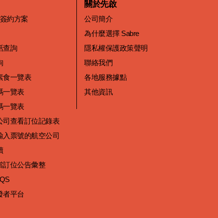
關於先啟
價簽約方案
公司簡介
為什麼選擇 Sabre
話查詢
隱私權保護政策聲明
詢
聯絡我們
素食一覽表
各地服務據點
碼一覽表
其他資訊
碼一覽表
公司查看訂位記錄表
輸入票號的航空公司
讀
當訂位公告彙整
 QS
發者平台