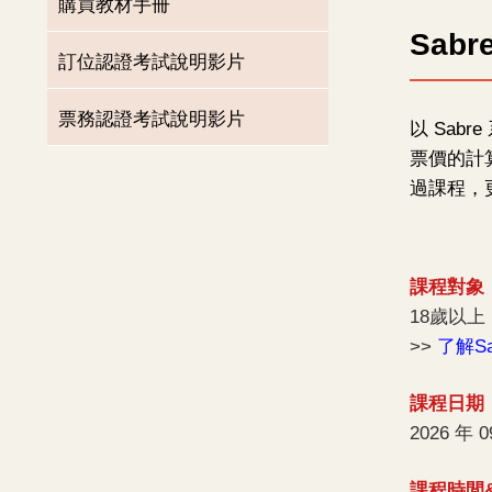
購買教材手冊
Sab
訂位認證考試說明影片
票務認證考試說明影片
以 Sa
票價的計
過課程，
課程對象
18歲以
>>
了解S
課程日期
2026 年 0
課程時間