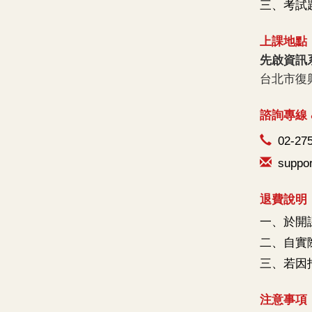
三、考試題
上課地點
先啟資訊系統
台北市復興北
諮詢專線 &
02-27
suppo
退費說明
一、於開課
二、自實
三、若因
注意事項