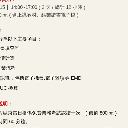
:15 │ 14:00~17:00 ( 2 天 / 總計 12 小時 )
00 元 ( 含上課教材、結業證書電子檔 )
：
分為以下主要項目：
票規查詢
價計算
作業流程
認識，包括電子機票.電子雜項券 EMD
UC 換算
說明：
結束當日提供免費票務考試認證一次。( 價值 800 元 )
間 60 分鐘。