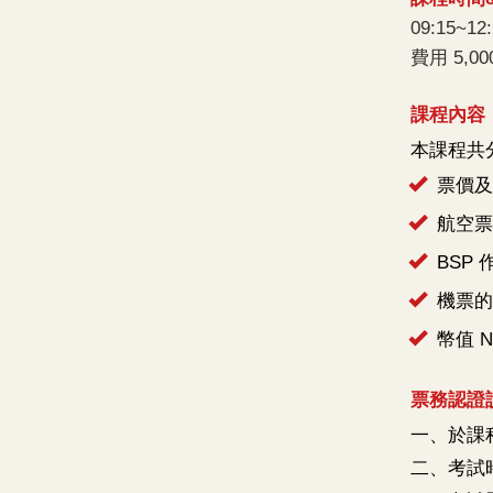
09:15~12
費用 5,0
課程內容
本課程共
票價及
航空票
BSP 
機票的
幣值 N
票務認證
一、於課程
二、考試時