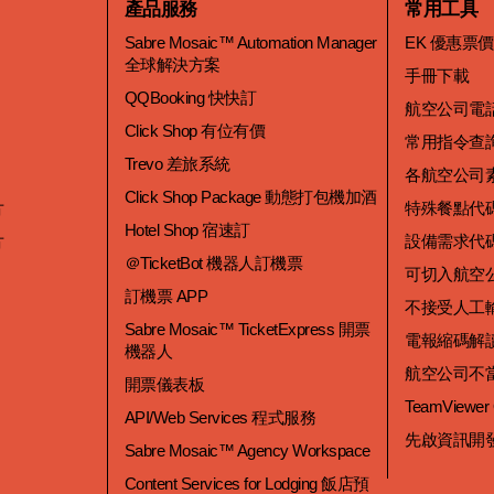
產品服務
常用工具
Sabre Mosaic™ Automation Manager
EK 優惠票
全球解決方案
手冊下載
QQBooking 快快訂
航空公司電
Click Shop 有位有價
常用指令查
Trevo 差旅系統
各航空公司
Click Shop Package 動態打包機加酒
片
特殊餐點代
Hotel Shop 宿速訂
片
設備需求代
＠TicketBot 機器人訂機票
可切入航空
訂機票 APP
不接受人工
Sabre Mosaic™ TicketExpress 開票
電報縮碼解
機器人
航空公司不
開票儀表板
TeamViewer
API/Web Services 程式服務
先啟資訊開
Sabre Mosaic™ Agency Workspace
Content Services for Lodging 飯店預