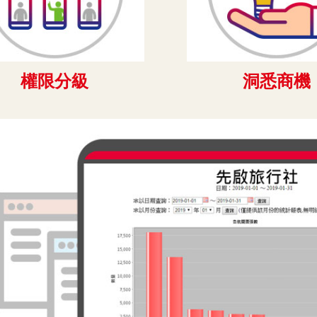
權限分級
洞悉商機