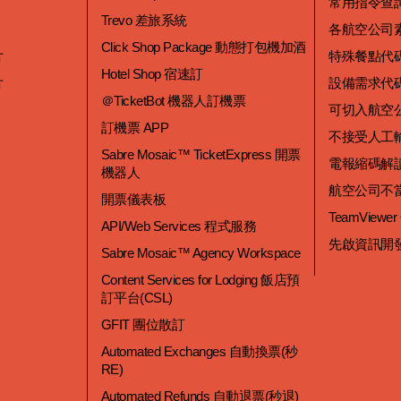
常用指令查
Trevo 差旅系統
各航空公司
Click Shop Package 動態打包機加酒
片
特殊餐點代
Hotel Shop 宿速訂
片
設備需求代
＠TicketBot 機器人訂機票
可切入航空
訂機票 APP
不接受人工
Sabre Mosaic™ TicketExpress 開票
電報縮碼解
機器人
航空公司不
開票儀表板
TeamViewer
API/Web Services 程式服務
先啟資訊開
Sabre Mosaic™ Agency Workspace
Content Services for Lodging 飯店預
訂平台(CSL)
GFIT 團位散訂
Automated Exchanges 自動換票(秒
RE)
Automated Refunds 自動退票(秒退)