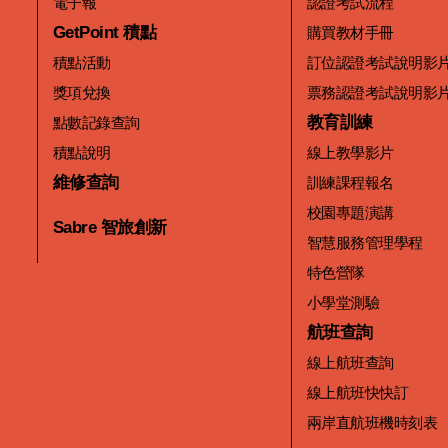
電子報
認證考試流程
GetPoint 積點
購買教材手冊
積點活動
訂位認證考試說明影
獎項兌換
票務認證考試說明影
教育訓練
點數記錄查詢
積點說明
線上教學影片
維修查詢
訓練課程報名
校園專題演講
Sabre 智旅創新
智慧服務管理學程
特色營隊
小學堂測驗
航班查詢
線上航班查詢
線上航班快快訂
兩岸直航班機時刻表