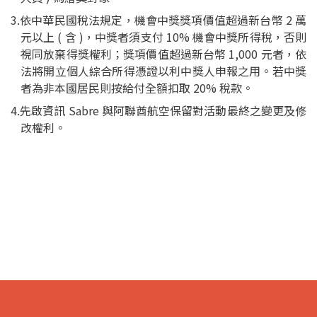
3.依中華民國稅法規定，機會中獎獎項價值超過新台幣 2 萬
元以上 ( 含 )，中獎者須支付 10% 機會中獎所得稅，否則
視同放棄得獎權利；獎項價值超過新台幣 1,000 元者，依
法將開立個人綜合所得憑證以利中獎人申報之用。若中獎
者為非本國居民則按給付全額扣取 20% 稅款。
4.先啟資訊 Sabre 與阿聯酋航空保留對活動最終之變更及修
改權利。