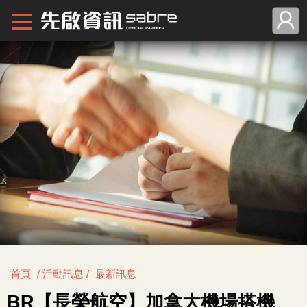
首頁
/ 活動訊息 /
最新訊息
BR【長榮航空】加拿大機場搭機