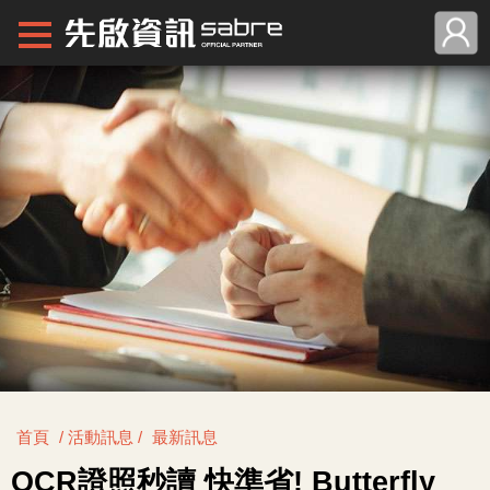
首頁
/ 活動訊息 /
最新訊息
OCR證照秒讀 快準省! Butterfly