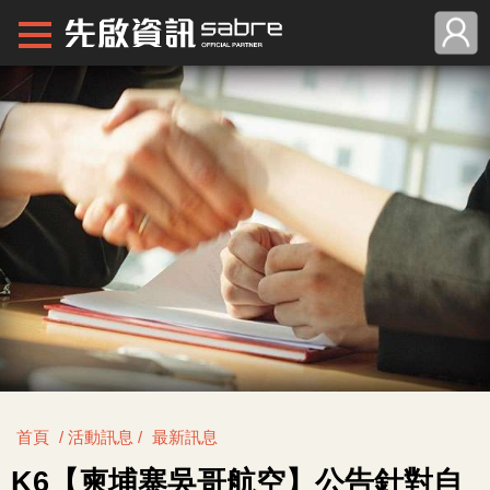
首頁
/ 活動訊息 /
最新訊息
K6【柬埔寨吳哥航空】公告針對自