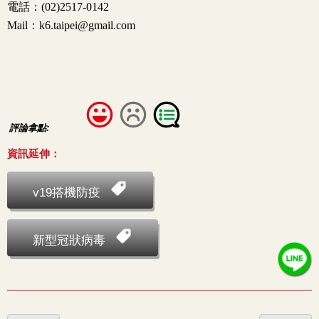
評論拿點:
資訊延伸：
v19搭機防疫
新型冠狀病毒