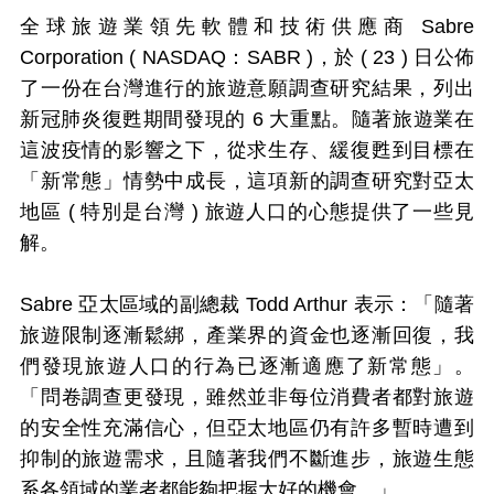
全球旅遊業領先軟體和技術供應商 Sabre
Corporation ( NASDAQ：SABR )，於 ( 23 ) 日公佈
了一份在台灣進行的旅遊意願調查研究結果，列出
新冠肺炎復甦期間發現的 6 大重點。隨著旅遊業在
這波疫情的影響之下，從求生存、緩復甦到目標在
「新常態」情勢中成長，這項新的調查研究對亞太
地區 ( 特別是台灣 ) 旅遊人口的心態提供了一些見
解。
Sabre 亞太區域的副總裁 Todd Arthur 表示：「隨著
旅遊限制逐漸鬆綁，產業界的資金也逐漸回復，我
們發現旅遊人口的行為已逐漸適應了新常態」。
「問卷調查更發現，雖然並非每位消費者都對旅遊
的安全性充滿信心，但亞太地區仍有許多暫時遭到
抑制的旅遊需求，且隨著我們不斷進步，旅遊生態
系各領域的業者都能夠把握大好的機會。」